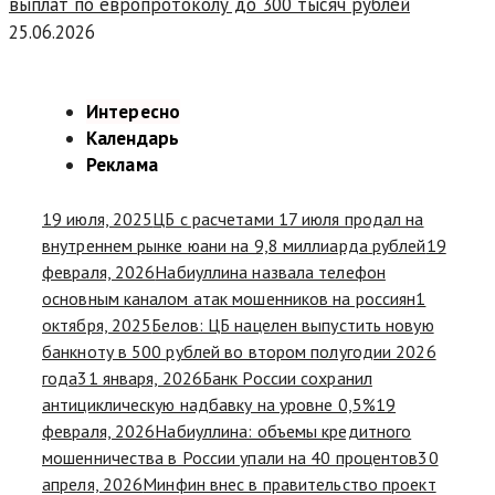
выплат по европротоколу до 300 тысяч рублей
25.06.2026
Интересно
Календарь
Реклама
19 июля, 2025
ЦБ с расчетами 17 июля продал на
внутреннем рынке юани на 9,8 миллиарда рублей
19
февраля, 2026
Набиуллина назвала телефон
основным каналом атак мошенников на россиян
1
октября, 2025
Белов: ЦБ нацелен выпустить новую
банкноту в 500 рублей во втором полугодии 2026
года
31 января, 2026
Банк России сохранил
антициклическую надбавку на уровне 0,5%
19
февраля, 2026
Набиуллина: объемы кредитного
мошенничества в России упали на 40 процентов
30
апреля, 2026
Минфин внес в правительство проект