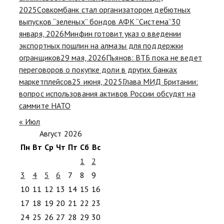
2025
Совкомбанк стал организатором дебютных
выпусков “зеленых” бондов АФК “Система”
30
января, 2026
Минфин готовит указ о введении
экспортных пошлин на алмазы для поддержки
огранщиков
29 мая, 2026
Пьянов: ВТБ пока не ведет
переговоров о покупке доли в других банках
маркетплейсов
25 июня, 2025
Глава МИД Британии:
вопрос использования активов России обсудят на
саммите НАТО
« Июл
Август 2026
Пн
Вт
Ср
Чт
Пт
Сб
Вс
1
2
3
4
5
6
7
8
9
10
11
12
13
14
15
16
17
18
19
20
21
22
23
24
25
26
27
28
29
30