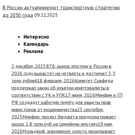
В России актуализируют транспортную стратегию
до 2030 года
09.11.2025
Интересно
Календарь
Реклама
2 декабря, 2025
ВТБ: рынок ипотеки в России в
2026 году вырастет на четверть и достигнет 5,3
трлн рублей
18 февраля, 2026
Комитет Совфеда
поддержал закон об изъятии криптовалюты в
соответствии с УК и УПК
17 июня, 2026
Минфин и ГП
РФ создадут рабочую группу для защиты прав
инвесторов от мошенничества
25 сентября,
2025
Минфин: проект бюджета предусматривает
около 1,8 трлн руб на семейную ипотеку
19 мая,
2026
Мольдерф: ювелирное золото проигрывает