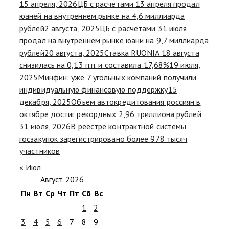
15 апреля, 2026
ЦБ с расчетами 13 апреля продал
юаней на внутреннем рынке на 4,6 миллиарда
рублей
2 августа, 2025
ЦБ с расчетами 31 июля
продал на внутреннем рынке юани на 9,7 миллиарда
рублей
20 августа, 2025
Ставка RUONIA 18 августа
снизилась на 0,13 п.п. и составила 17,68%
19 июля,
2025
Минфин: уже 7 угольных компаний получили
индивидуальную финансовую поддержку
15
декабря, 2025
Объем автокредитования россиян в
октябре достиг рекордных 2,96 триллиона рублей
31 июля, 2026
В реестре контрактной системы
госзакупок зарегистрировано более 978 тысяч
участников
« Июл
Август 2026
Пн
Вт
Ср
Чт
Пт
Сб
Вс
1
2
3
4
5
6
7
8
9