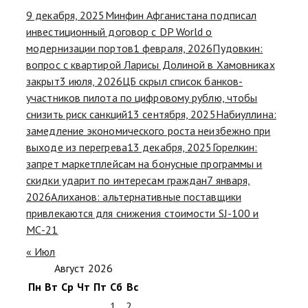
9 декабря, 2025
Минфин Афганистана подписал
инвестиционный договор с DP World о
модернизации портов
1 февраля, 2026
Пудовкин:
вопрос с квартирой Ларисы Долиной в Хамовниках
закрыт
3 июля, 2026
ЦБ скрыл список банков-
участников пилота по цифровому рублю, чтобы
снизить риск санкций
13 сентября, 2025
Набиуллина:
замедление экономического роста неизбежно при
выходе из перегрева
13 декабря, 2025
Горелкин:
запрет маркетплейсам на бонусные программы и
скидки ударит по интересам граждан
7 января,
2026
Алиханов: альтернативные поставщики
привлекаются для снижения стоимости SJ-100 и
МС-21
« Июл
Август 2026
Пн
Вт
Ср
Чт
Пт
Сб
Вс
1
2