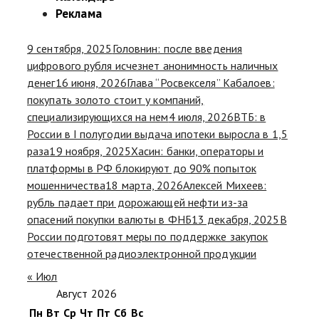
Реклама
9 сентября, 2025
Головнин: после введения
цифрового рубля исчезнет анонимность наличных
денег
16 июня, 2026
Глава “Росвекселя” Кабалоев:
покупать золото стоит у компаний,
специализирующихся на нем
4 июля, 2026
ВТБ: в
России в I полугодии выдача ипотеки выросла в 1,5
раза
19 ноября, 2025
Хасин: банки, операторы и
платформы в РФ блокируют до 90% попыток
мошенничества
18 марта, 2026
Алексей Михеев:
рубль падает при дорожающей нефти из-за
опасений покупки валюты в ФНБ
13 декабря, 2025
В
России подготовят меры по поддержке закупок
отечественной радиоэлектронной продукции
« Июл
Август 2026
Пн
Вт
Ср
Чт
Пт
Сб
Вс