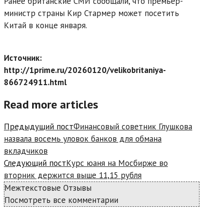
Ранее британские СМИ сообщали, что премьер-
министр страны Кир Стармер может посетить
Китай в конце января.
Источник:
http://1prime.ru/20260120/velikobritaniya-
866724911.html
Read more articles
Предыдущий пост
Финансовый советник Глушкова
назвала восемь уловок банков для обмана
вкладчиков
Следующий пост
Курс юаня на Мосбирже во
вторник держится выше 11,15 рубля
Межтекстовые Отзывы
Посмотреть все комментарии