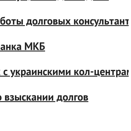
 работы долговых консульт
р банка МКБ
ных с украинскими кол-цент
й о взыскании долгов