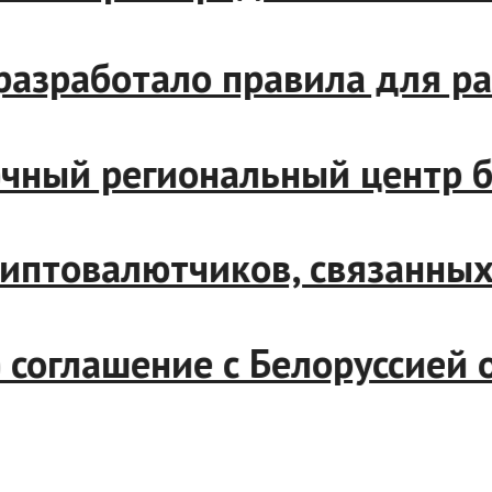
во разработало правила для
сточный региональный цент
 криптовалютчиков, связан
ию соглашение с Белоруссие