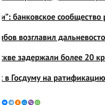
сти”: банковское сообщест
Грибов возглавил дальнево
Москве задержали более 20
нес в Госдуму на ратификац