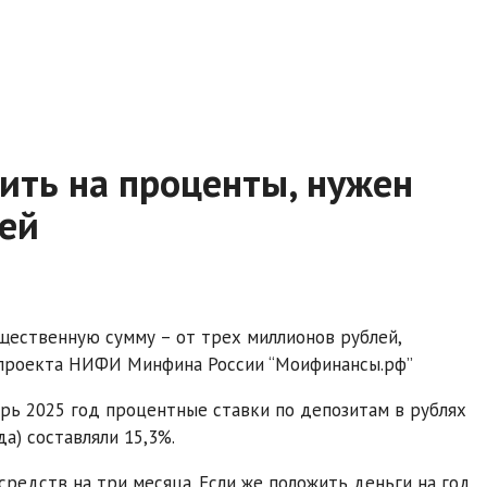
ить на проценты, нужен
лей
щественную сумму – от трех миллионов рублей,
т проекта НИФИ Минфина России “Моифинансы.рф”
рь 2025 год процентные ставки по депозитам в рублях
а) составляли 15,3%.
редств на три месяца. Если же положить деньги на год