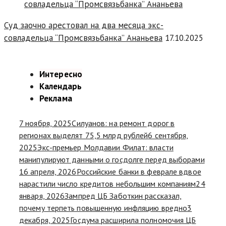
Суд заочно арестовал на два месяца экс-
совладельца “Промсвязьбанка” Ананьева
17.10.2025
Интересно
Календарь
Реклама
7 ноября, 2025
Силуанов: на ремонт дорог в
регионах выделят 75,5 млрд рублей
6 сентября,
2025
Экс-премьер Молдавии Филат: власти
манипулируют данными о госдолге перед выборами
16 апреля, 2026
Российские банки в феврале вдвое
нарастили число кредитов небольшим компаниям
24
января, 2026
Зампред ЦБ Заботкин рассказал,
почему терпеть повышенную инфляцию вредно
3
декабря, 2025
Госдума расширила полномочия ЦБ