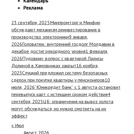
Календарь
Реклама
23 сентября, 2025
Минпромторг и Минфин
обсуждают механизм реинвестирования в
производство электроники
9 января,
2026
Головатюк: внутренний госдолг Молдавии в
декабре достиг рекордного уровня
1 февраля,
2026
Пудовкин: вопрос с квартирой Ларисы
Долиной в Хамовниках закрыт
16 ноября,
2025
Слуцкий предложил систему безопасных
сделок при покупке квартиры у пенсионеров
10
июля, 2026
“Юникредит банк” с 1 августа остановит
перевыпуск карт с истекшим сроком действия
4
сентября, 2025
ЦБ: ограничения на вывоз золота
могут обсуждаться, но нужно смотреть на их
эффект
« Июл
Август 2026