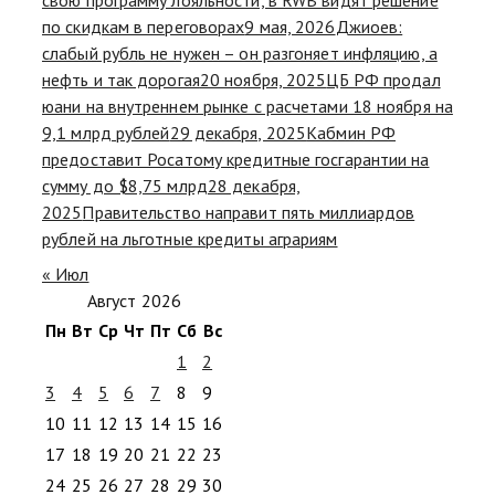
по скидкам в переговорах
9 мая, 2026
Джиоев:
слабый рубль не нужен – он разгоняет инфляцию, а
нефть и так дорогая
20 ноября, 2025
ЦБ РФ продал
юани на внутреннем рынке с расчетами 18 ноября на
9,1 млрд рублей
29 декабря, 2025
Кабмин РФ
предоставит Росатому кредитные госгарантии на
сумму до $8,75 млрд
28 декабря,
2025
Правительство направит пять миллиардов
рублей на льготные кредиты аграриям
« Июл
Август 2026
Пн
Вт
Ср
Чт
Пт
Сб
Вс
1
2
3
4
5
6
7
8
9
10
11
12
13
14
15
16
17
18
19
20
21
22
23
24
25
26
27
28
29
30