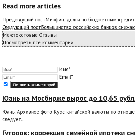
Read more articles
Предыдущий пост
Минфин: долги по бюджетным кредита
Следующий пост
Большинство российских банков снижаю
Межтекстовые Отзывы
Посмотреть все комментарии
Имя*
Email*
Юань на Мосбирже вырос до 10,65 рубл
Юань. Архивное фото Курс китайской валюты по отношен
следует...
Гуторов: коррекция семейной ипотеки с