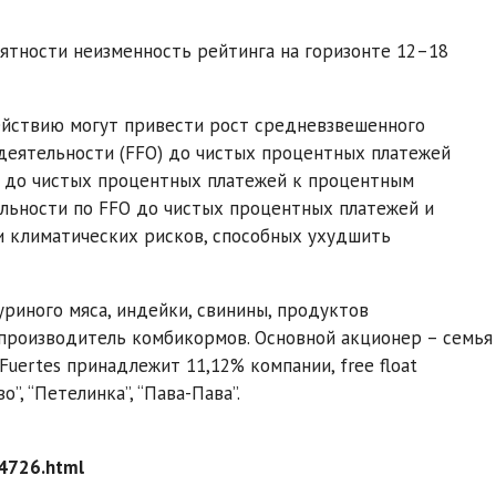
ятности неизменность рейтинга на горизонте 12–18
действию могут привести рост средневзвешенного
деятельности (FFO) до чистых процентных платежей
O до чистых процентных платежей к процентным
льности по FFO до чистых процентных платежей и
ли климатических рисков, способных ухудшить
уриного мяса, индейки, свинины, продуктов
 производитель комбикормов. Основной акционер – семья
Fuertes принадлежит 11,12% компании, free float
”, “Петелинка”, “Пава-Пава”.
4726.html