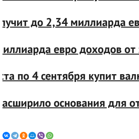
 получит до 2,34 миллиарда
,4 миллиарда евро доходов
густа по 4 сентября купит 
о расширило основания для